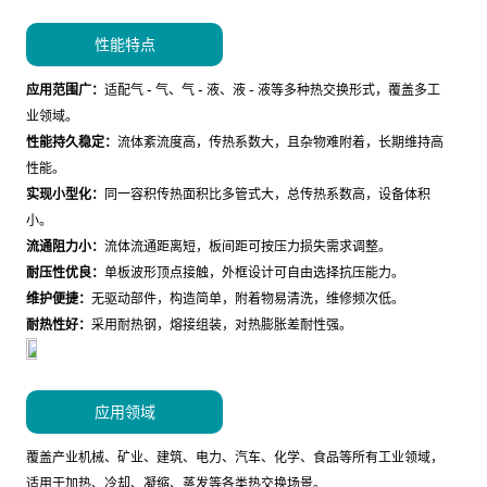
性能特点
应用范围广：
适配气 - 气、气 - 液、液 - 液等多种热交换形式，覆盖多工
业领域。
性能持久稳定：
流体紊流度高，传热系数大，且杂物难附着，长期维持高
性能。
实现小型化：
同一容积传热面积比多管式大，总传热系数高，设备体积
小。
流通阻力小：
流体流通距离短，板间距可按压力损失需求调整。
耐压性优良：
单板波形顶点接触，外框设计可自由选择抗压能力。
维护便捷：
无驱动部件，构造简单，附着物易清洗，维修频次低。
耐热性好：
采用耐热钢，熔接组装，对热膨胀差耐性强。
应用领域
覆盖产业机械、矿业、建筑、电力、汽车、化学、食品等所有工业领域，
适用于加热、冷却、凝缩、蒸发等各类热交换场景。