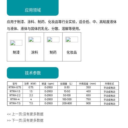
应用领域
应用于制漆、涂料、制药、化妆品等行业实验，适合低、中、高粘度液体
与液体、液体与固体的乳化、分散、溶解等使用。
制漆
涂料
制药
化妆品
技术参数
型号
功率（KW）
转速（rpm）
处理量 （L）
升降高度（mm）
升降形式
RTRH-0.75
0.75
0-2950
0-30
350
手动或电动
RTRH-1.5
1.5
0-2950
10-50
450
手动或电动
RTRH-2.2
2.2
0-2950
50-100
650
手动或电动
RTRH-4
4
0-2950
100-300
750
手动或电动
RTRH-7.5
7.5
0-2950
200-800
900
手动或电动
<< 上一页:
没有更多数据
>> 下一页:
没有更多数据